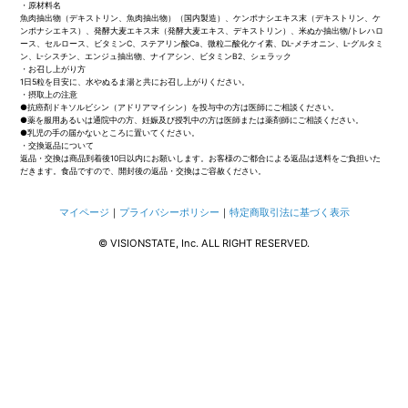
・原材料名
魚肉抽出物（デキストリン、魚肉抽出物）（国内製造）、ケンポナシエキス末（デキストリン、ケ
ンポナシエキス）、発酵大麦エキス末（発酵大麦エキス、デキストリン）、米ぬか抽出物/トレハロ
ース、セルロース、ビタミンC、ステアリン酸Ca、微粒二酸化ケイ素、DL-メチオニン、L-グルタミ
ン、L-シスチン、エンジュ抽出物、ナイアシン、ビタミンB2、シェラック
・お召し上がり方
1日5粒を目安に、水やぬるま湯と共にお召し上がりください。
・摂取上の注意
●抗癌剤ドキソルビシン（アドリアマイシン）を投与中の方は医師にご相談ください。
●薬を服用あるいは通院中の方、妊娠及び授乳中の方は医師または薬剤師にご相談ください。
●乳児の手の届かないところに置いてください。
・交換返品について
返品・交換は商品到着後10日以内にお願いします。お客様のご都合による返品は送料をご負担いた
だきます。食品ですので、開封後の返品・交換はご容赦ください。
マイページ
｜
プライバシーポリシー
｜
特定商取引法に基づく表示
© VISIONSTATE, Inc. ALL RIGHT RESERVED.