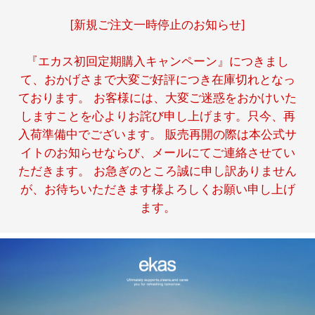
[新規ご注文一時停止のお知らせ]
『エカス初回定期購入キャンペーン』につきまし
て、おかげさまで大変ご好評につき在庫切れとなっ
ております。 お客様には、大変ご迷惑をおかけいた
しますことを心よりお詫び申し上げます。只今、再
入荷準備中でございます。 販売再開の際は本公式サ
イトのお知らせならび、メールにてご連絡させてい
ただきます。 お急ぎのところ誠に申し訳ありません
が、お待ちいただきます様よろしくお願い申し上げ
ます。