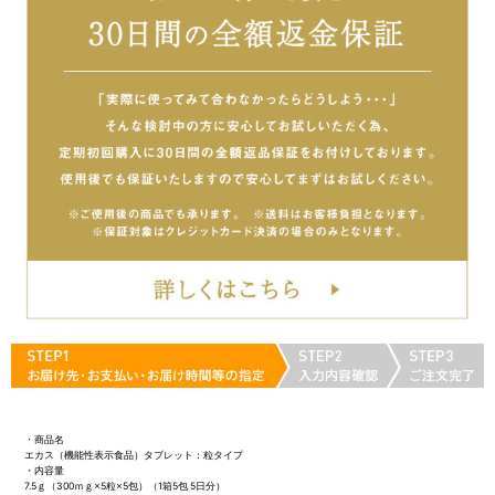
・商品名
エカス（機能性表示食品）タブレット：粒タイプ
・内容量
7.5ｇ（300ｍｇ×5粒×5包）（1箱5包 5日分）